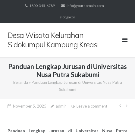
Skip
1800-345-6789
info@yourdomain.com
to
slot gacor
content
Desa Wisata Kelurahan
Sidokumpul Kampung Kreasi
Panduan Lengkap Jurusan di Universitas
Nusa Putra Sukabumi
Beranda
»
Panduan Lengkap Jurusan di Universitas Nusa Putra
Sukabumi
Navi
November 5, 2025
admin
Leave a comment
pos
Panduan Lengkap Jurusan di Universitas Nusa Putra