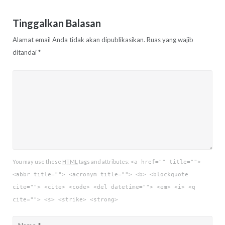
Tinggalkan Balasan
Alamat email Anda tidak akan dipublikasikan.
Ruas yang wajib
ditandai
*
You may use these
HTML
tags and attributes:
<a href="" title="">
<abbr title=""> <acronym title=""> <b> <blockquote
cite=""> <cite> <code> <del datetime=""> <em> <i> <q
cite=""> <s> <strike> <strong>