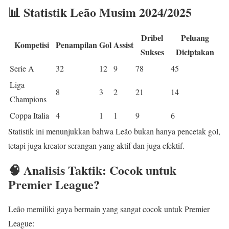
📊 Statistik Leão Musim 2024/2025
Dribel
Peluang
Kompetisi
Penampilan
Gol
Assist
Sukses
Diciptakan
Serie A
32
12
9
78
45
Liga
8
3
2
21
14
Champions
Coppa Italia
4
1
1
9
6
Statistik ini menunjukkan bahwa Leão bukan hanya pencetak gol,
tetapi juga kreator serangan yang aktif dan juga efektif.
🧠 Analisis Taktik: Cocok untuk
Premier League?
Leão memiliki gaya bermain yang sangat cocok untuk Premier
League: