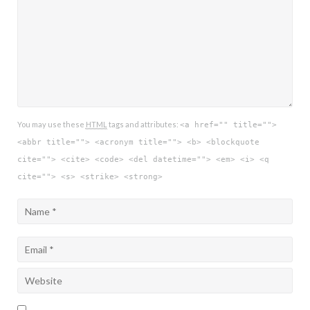
You may use these
HTML
tags and attributes:
<a href="" title="">
<abbr title=""> <acronym title=""> <b> <blockquote
cite=""> <cite> <code> <del datetime=""> <em> <i> <q
cite=""> <s> <strike> <strong>