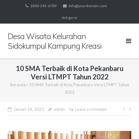
Skip
1800-345-6789
info@yourdomain.com
to
slot gacor
content
Desa Wisata Kelurahan
Sidokumpul Kampung Kreasi
10 SMA Terbaik di Kota Pekanbaru
Versi LTMPT Tahun 2022
Beranda
»
10 SMA Terbaik di Kota Pekanbaru Versi LTMPT Tahun
2022
Navi
Januari 18, 2023
admin
Leave a comment
pos