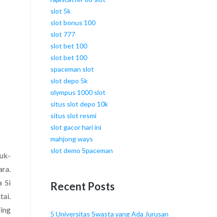
slot 5k
slot bonus 100
slot 777
slot bet 100
slot bet 100
spaceman slot
slot depo 5k
olympus 1000 slot
situs slot depo 10k
situs slot resmi
slot gacor hari ini
mahjong ways
slot demo Spaceman
ruk-
ra.
 Si
Recent Posts
tai.
ling
5 Universitas Swasta yang Ada Jurusan