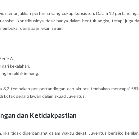
ovic menunjukkan performa yang cukup konsisten. Dalam 13 pertandinga
 assist. Kontribusinya tidak hanya dalam bentuk angka, tetapi juga d
 membuka ruang bagi rekan setim.
erie A.
dari kekalahan.
yang berakhir imbang.
ata 3,2 tembakan per pertandingan dan akurasi tembakan mencapai 58%
i kotak penalti lawan dalam skuad Juventus.
angan dan Ketidakpastian
, jika tidak diperpanjang dalam waktu dekat, Juventus berisiko kehila