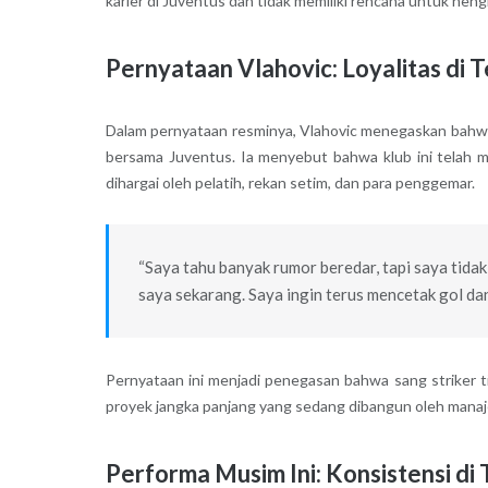
karier di Juventus dan tidak memiliki rencana untuk hen
Pernyataan Vlahovic: Loyalitas di
Dalam pernyataan resminya, Vlahovic menegaskan bahwa 
bersama Juventus. Ia menyebut bahwa klub ini telah 
dihargai oleh pelatih, rekan setim, dan para penggemar.
“Saya tahu banyak rumor beredar, tapi saya tid
saya sekarang. Saya ingin terus mencetak gol dan
Pernyataan ini menjadi penegasan bahwa sang striker tid
proyek jangka panjang yang sedang dibangun oleh mana
Performa Musim Ini: Konsistensi d