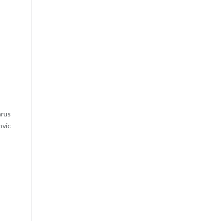
arus
ovic