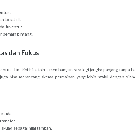
entus.
n Locatelli.
da Juventus.
r pemain bintang.
tas dan Fokus
entus. Tim kini bisa fokus membangun strategi jangka panjang tanpa h
r juga bisa merancang skema permainan yang lebih stabil dengan Vlah
n muda.
ransfer.
 skuad sebagai nilai tambah.