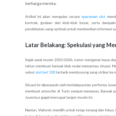
berharga mereka.
Artikel ini akan mengulas secara
spaceman slot
menda
kontrak, godaan dari klub-klub besar, serta dampa
pendekatan yang optimal untuk memberikan informasi ya
Latar Belakang: Spekulasi yang M
Sejak awal musim 2025/2026, rumor mengenai masa depa
tahun membuat banyak klub mulai memantau situasi. Ma
sebut
slot bet 100
tertarik memboyong sang striker ke 
Situasi ini diperparah oleh ketidakpastian performa Juv
membuat atmosfer di Turin sempat memanas. Banyak pihak
Juventus gagal mencapai target musim ini.
Namun, Vlahovic memilih untuk tetap tenang dan fokus.