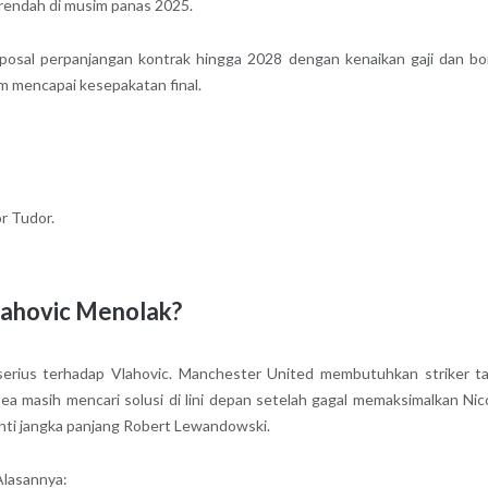
 rendah di musim panas 2025.
posal perpanjangan kontrak hingga 2028 dengan kenaikan gaji dan b
m mencapai kesepakatan final.
r Tudor.
lahovic Menolak?
serius terhadap Vlahovic. Manchester United membutuhkan striker t
a masih mencari solusi di lini depan setelah gagal memaksimalkan Nic
anti jangka panjang Robert Lewandowski.
Alasannya: