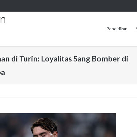
an
Pendidikan
n di Turin: Loyalitas Sang Bomber di
pa