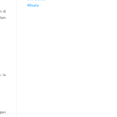
Wisata
n di
alam
. Ia
ngan