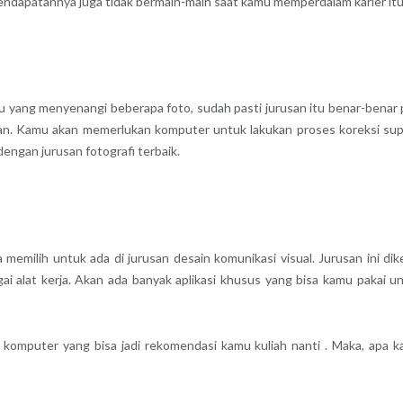
endapatannya juga tidak bermain-main saat kamu memperdalam karier itu
mu yang menyenangi beberapa foto, sudah pasti jurusan itu benar-benar 
rlukan. Kamu akan memerlukan komputer untuk lakukan proses koreksi su
dengan jurusan fotografi terbaik.
memilih untuk ada di jurusan desain komunikasi visual. Jurusan ini dik
 alat kerja. Akan ada banyak aplikasi khusus yang bisa kamu pakai u
omputer yang bisa jadi rekomendasi kamu kuliah nanti . Maka, apa 