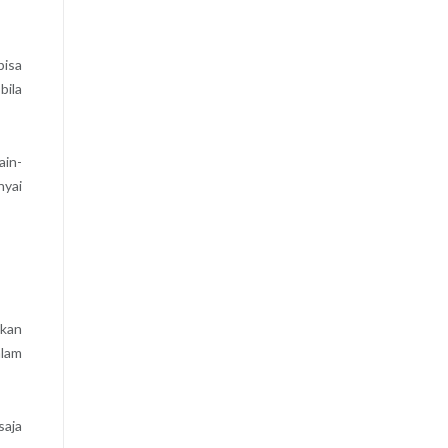
bisa
bila
ain-
nyai
ukan
alam
saja