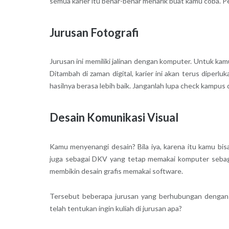
semua karier itu benar-benar menarik buat kamu coba. P
Jurusan Fotografi
Jurusan ini memiliki jalinan dengan komputer. Untuk ka
Ditambah di zaman digital, karier ini akan terus dipe
hasilnya berasa lebih baik. Janganlah lupa check kampus 
Desain Komunikasi Visual
Kamu menyenangi desain? Bila iya, karena itu kamu bisa 
juga sebagai DKV yang tetap memakai komputer sebagai
membikin desain grafis memakai software.
Tersebut beberapa jurusan yang berhubungan dengan k
telah tentukan ingin kuliah di jurusan apa?