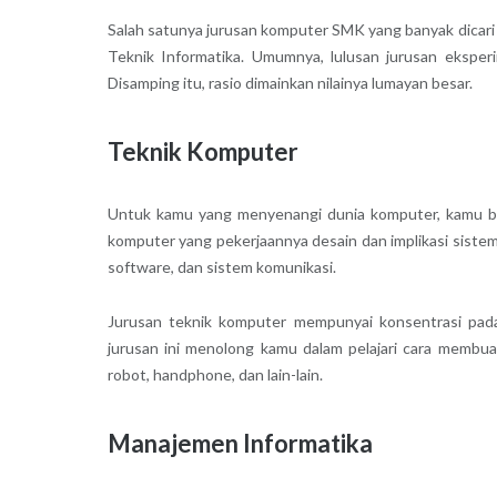
Salah satunya jurusan komputer SMK yang banyak dicari 
Teknik Informatika. Umumnya, lulusan jurusan eksper
Disamping itu, rasio dimainkan nilainya lumayan besar.
Teknik Komputer
Untuk kamu yang menyenangi dunia komputer, kamu bisa
komputer yang pekerjaannya desain dan implikasi sistem.
software, dan sistem komunikasi.
Jurusan teknik komputer mempunyai konsentrasi pa
jurusan ini menolong kamu dalam pelajari cara membua
robot, handphone, dan lain-lain.
Manajemen Informatika