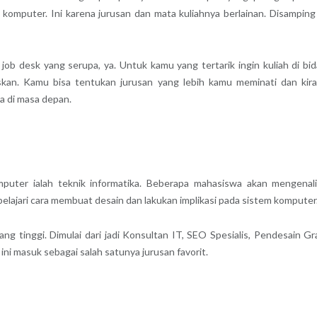
komputer. Ini karena jurusan dan mata kuliahnya berlainan. Disamping 
job desk yang serupa, ya. Untuk kamu yang tertarik ingin kuliah di bi
skan. Kamu bisa tentukan jurusan yang lebih kamu meminati dan kir
a di masa depan.
uter ialah teknik informatika. Beberapa mahasiswa akan mengenal
pelajari cara membuat desain dan lakukan implikasi pada sistem komputer
g tinggi. Dimulai dari jadi Konsultan IT, SEO Spesialis, Pendesain Gra
 ini masuk sebagai salah satunya jurusan favorit.