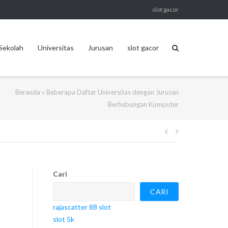
slot gacor
Sekolah
Universitas
Jurusan
slot gacor
Beranda
»
Beberapa Daftar Universitas dengan Jurusan
Berhubungan Komputer
Navigasi
pos
Cari
CARI
rajascatter 88 slot
slot 5k