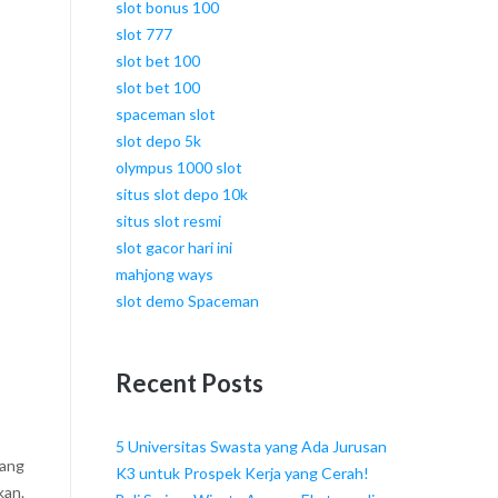
slot bonus 100
slot 777
slot bet 100
slot bet 100
spaceman slot
slot depo 5k
olympus 1000 slot
situs slot depo 10k
situs slot resmi
slot gacor hari ini
mahjong ways
slot demo Spaceman
Recent Posts
5 Universitas Swasta yang Ada Jurusan
yang
K3 untuk Prospek Kerja yang Cerah!
kan.