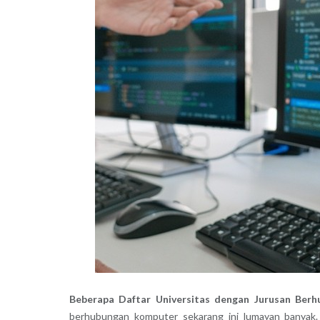
Beberapa Daftar Universitas dengan Jurusan Ber
berhubungan komputer sekarang ini lumayan banyak. 