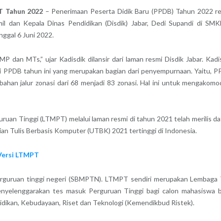
PT Tahun 2022
– Penerimaan Peserta Didik Baru (PPDB) Tahun 2022 r
il dan Kepala Dinas Pendidikan (Disdik) Jabar, Dedi Supandi di SM
ggal 6 Juni 2022.
MP dan MTs,” ujar Kadisdik dilansir dari laman resmi Disdik Jabar. Kadi
i PPDB tahun ini yang merupakan bagian dari penyempurnaan. Yaitu, 
han jalur zonasi dari 68 menjadi 83 zonasi. Hal ini untuk mengakomo
an Tinggi (LTMPT) melalui laman resmi di tahun 2021 telah merilis da
ian Tulis Berbasis Komputer (UTBK) 2021 tertinggi di Indonesia.
Versi LTMPT
erguruan tinggi negeri (SBMPTN). LTMPT sendiri merupakan Lembaga
yelenggarakan tes masuk Perguruan Tinggi bagi calon mahasiswa 
dikan, Kebudayaan, Riset dan Teknologi (Kemendikbud Ristek).