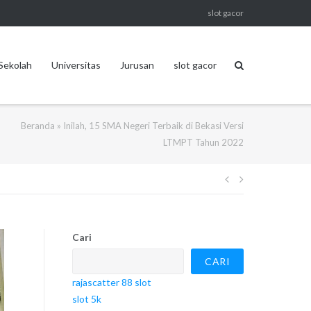
slot gacor
Sekolah
Universitas
Jurusan
slot gacor
Beranda
»
Inilah, 15 SMA Negeri Terbaik di Bekasi Versi
LTMPT Tahun 2022
Navigasi
pos
Cari
CARI
rajascatter 88 slot
slot 5k