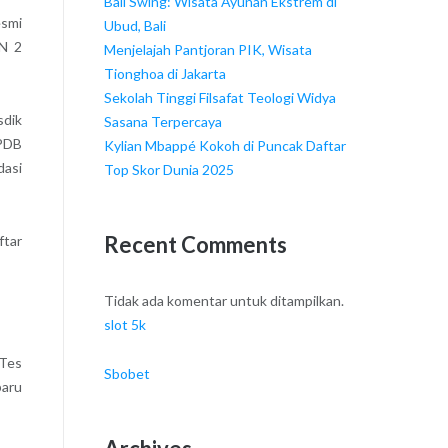
Bali Swing: Wisata Ayunan Ekstrem di
esmi
Ubud, Bali
KN 2
Menjelajah Pantjoran PIK, Wisata
Tionghoa di Jakarta
Sekolah Tinggi Filsafat Teologi Widya
sdik
Sasana Terpercaya
PPDB
Kylian Mbappé Kokoh di Puncak Daftar
dasi
Top Skor Dunia 2025
Recent Comments
ftar
Tidak ada komentar untuk ditampilkan.
slot 5k
 Tes
Sbobet
baru