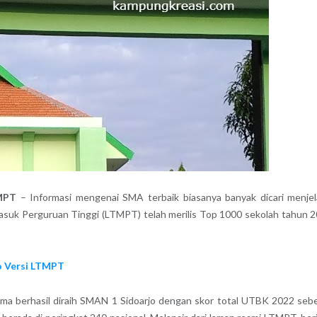
TMPT
– Informasi mengenai SMA terbaik biasanya banyak dicari menje
suk Perguruan Tinggi (LTMPT) telah merilis Top 1000 sekolah tahun 
o Versi LTMPT
rtama berhasil diraih SMAN 1 Sidoarjo dengan skor total UTBK 2022 seb