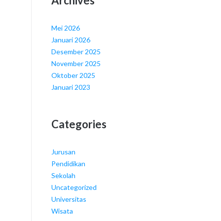
Archives
Mei 2026
Januari 2026
Desember 2025
November 2025
Oktober 2025
Januari 2023
Categories
Jurusan
Pendidikan
Sekolah
Uncategorized
Universitas
Wisata