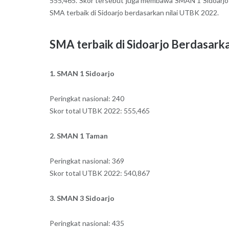
555,465. Skor tersebut juga membawa SMAN 1 Sidoarjo b
SMA terbaik di Sidoarjo berdasarkan nilai UTBK 2022.
SMA terbaik di Sidoarjo Berdasar
1. SMAN 1 Sidoarjo
Peringkat nasional: 240
Skor total UTBK 2022: 555,465
2. SMAN 1 Taman
Peringkat nasional: 369
Skor total UTBK 2022: 540,867
3. SMAN 3 Sidoarjo
Peringkat nasional: 435