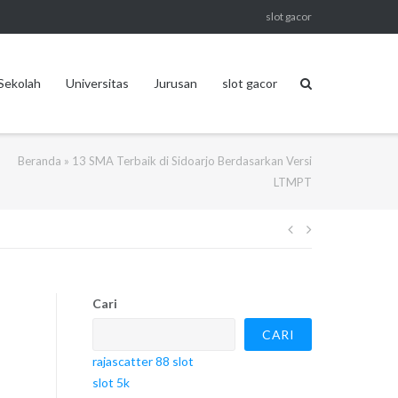
slot gacor
Sekolah
Universitas
Jurusan
slot gacor
Beranda
»
13 SMA Terbaik di Sidoarjo Berdasarkan Versi
LTMPT
Navigasi
pos
Cari
CARI
rajascatter 88 slot
slot 5k