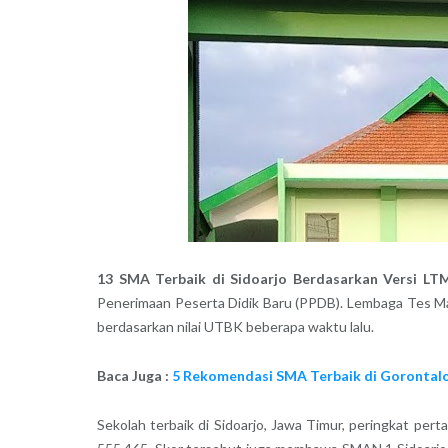
13 SMA Terbaik di Sidoarjo Berdasarkan Versi L
Penerimaan Peserta Didik Baru (PPDB). Lembaga Tes Ma
berdasarkan nilai UTBK beberapa waktu lalu.
Baca Juga :
5 Rekomendasi SMA Terbaik di Gorontal
Sekolah terbaik di Sidoarjo, Jawa Timur, peringkat pe