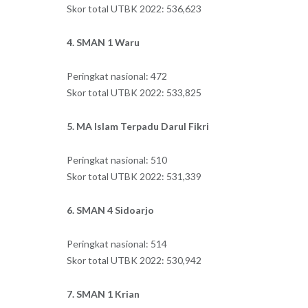
Skor total UTBK 2022: 536,623
4. SMAN 1 Waru
Peringkat nasional: 472
Skor total UTBK 2022: 533,825
5. MA Islam Terpadu Darul Fikri
Peringkat nasional: 510
Skor total UTBK 2022: 531,339
6. SMAN 4 Sidoarjo
Peringkat nasional: 514
Skor total UTBK 2022: 530,942
7. SMAN 1 Krian