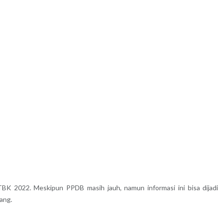
UTBK 2022. Meskipun PPDB masih jauh, namun informasi ini bisa dijad
ang.