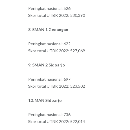
Peringkat nasional: 526
Skor total UTBK 2022: 530,390
8. SMAN 1 Gedangan
Peringkat nasional: 622
Skor total UTBK 2022: 527,069
9. SMAN 2 Sidoarjo
Peringkat nasional: 697
Skor total UTBK 2022: 523,502
10. MAN Sidoarjo
Peringkat nasional: 736
Skor total UTBK 2022: 522,014