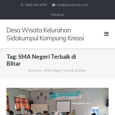
Skip
1800-345-6789
info@yourdomain.com
to
slot gacor
content
Desa Wisata Kelurahan
Sidokumpul Kampung Kreasi
Tag:
SMA Negeri Terbaik di
Blitar
Beranda
»
SMA Negeri Terbaik di Blitar