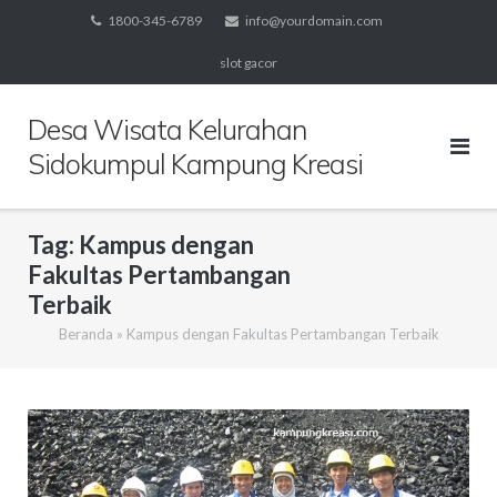
Skip
1800-345-6789
info@yourdomain.com
to
slot gacor
content
Desa Wisata Kelurahan
Sidokumpul Kampung Kreasi
Tag:
Kampus dengan
Fakultas Pertambangan
Terbaik
Beranda
»
Kampus dengan Fakultas Pertambangan Terbaik